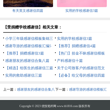
有关英文感谢信四篇
实用的学校感谢信3篇
【受捐赠学校感谢信】相关文章：
小学三年级感谢信模板集锦三
实用的学校感谢信3篇
篇
感谢导游的感谢信模板汇编5
【推荐】捐赠感谢信4篇
篇
【推荐】捐赠感谢信3篇
【热门】拾金不昧感谢信模板
感谢朋友的感谢信合集八篇
合集四篇
产科感谢信十篇
【精选】给医生的感谢信三篇
关于公司致客户的感谢信范文
实用的救助感谢信三篇
六篇
【必备】给父母的感谢信四篇
上一篇：
感谢朋友的感谢信合集八
下一篇：
感谢导游的感谢信模板汇
篇
编5篇
Copyright © 2023
优悦笔杆网
www.tb1816.com 版权所有