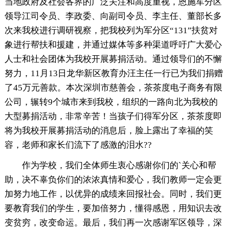
当地政府及社会各界的广泛关注和高度重视，恩施军分区
领导江司令员、李政委、向副司令员、李主任、董部长多
次来我校进行调研视察，把我校列为军分区“131”扶贫对
象进行帮扶和援建，并通过媒体等多种渠道呼吁广大爱心
人士和社会团体为我校开展募捐活动。通过领导们的不懈
努力，11月13日龙华新区教育办汪主任一行已为我们捐赠
了45万元善款。本次深圳市慈善会，茶茶度电子商务有限
公司，辗转9个城市来到我校，组织的一路向北为我校的
大型募捐活动，非常辛苦！当孩子们得军分区，茶茶度即
将为我校开展募捐活动的消息后，脸上露出了幸福的笑
容，老师和家长们流下了感激的泪水??
作为学校，我们全体师生衷心感谢你们的`关心和帮
助，决不辜负你们的浓浓真情和爱心，我们教师一定会更
加努力地工作，以优异的成绩来回报社会。同时，我们更
要教育我们的学生，要加倍努力，懂得感恩，用知识去改
变贫穷，改变命运。最后，我们再一次感谢军区领导，深