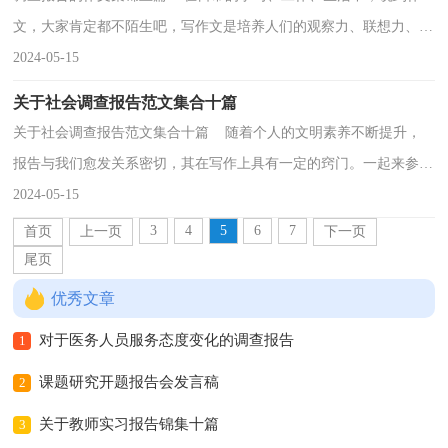
文，大家肯定都不陌生吧，写作文是培养人们的观察力、联想力、想
象力、思考力和记忆力的重要手段。还是对作文一筹...
2024-05-15
关于社会调查报告范文集合十篇
关于社会调查报告范文集合十篇 随着个人的文明素养不断提升，
报告与我们愈发关系密切，其在写作上具有一定的窍门。一起来参考
报告是怎么写的吧，下面是小编为大家整理的社会调...
2024-05-15
3
4
5
6
7
首页
上一页
下一页
尾页
优秀文章
对于医务人员服务态度变化的调查报告
1
课题研究开题报告会发言稿
2
关于教师实习报告锦集十篇
3